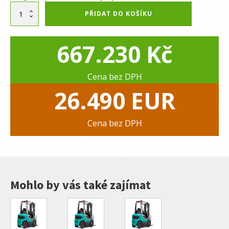
Alternative:
Baoli
PŘIDAT DO KOŠÍKU
KBG
30G1
|
667.230
Kč
Vysokozdvižný
vozík
množství
Cena bez DPH
26.490
EUR
Cena bez DPH
Mohlo by vás také zajímat