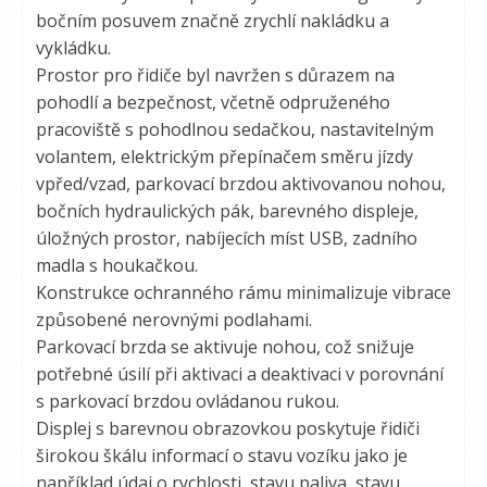
bočním posuvem značně zrychlí nakládku a
vykládku.
Prostor pro řidiče byl navržen s důrazem na
pohodlí a bezpečnost, včetně odpruženého
pracoviště s pohodlnou sedačkou, nastavitelným
volantem, elektrickým přepínačem směru jízdy
vpřed/vzad, parkovací brzdou aktivovanou nohou,
bočních hydraulických pák, barevného displeje,
úložných prostor, nabíjecích míst USB, zadního
madla s houkačkou.
Konstrukce ochranného rámu minimalizuje vibrace
způsobené nerovnými podlahami.
Parkovací brzda se aktivuje nohou, což snižuje
potřebné úsilí při aktivaci a deaktivaci v porovnání
s parkovací brzdou ovládanou rukou.
Displej s barevnou obrazovkou poskytuje řidiči
širokou škálu informací o stavu vozíku jako je
například údaj o rychlosti, stavu paliva, stavu