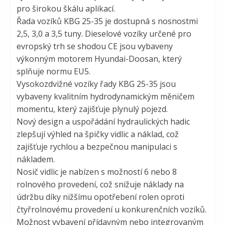
pro širokou škálu aplikací.
Řada vozíků KBG 25-35 je dostupná s nosnostmi
2,5, 3,0 a 3,5 tuny. Dieselové vozíky určené pro
evropský trh se shodou CE jsou vybaveny
výkonným motorem Hyundai-Doosan, který
splňuje normu EU5.
Vysokozdvižné vozíky řady KBG 25-35 jsou
vybaveny kvalitním hydrodynamickým měničem
momentu, který zajišťuje plynulý pojezd.
Nový design a uspořádání hydraulických hadic
zlepšují výhled na špičky vidlic a náklad, což
zajišťuje rychlou a bezpečnou manipulaci s
nákladem.
Nosič vidlic je nabízen s možností 6 nebo 8
rolnového provedení, což snižuje náklady na
údržbu díky nižšímu opotřebení rolen oproti
čtyřrolnovému provedení u konkurenčních vozíků.
Možnost vybavení přídavným nebo integrovaným