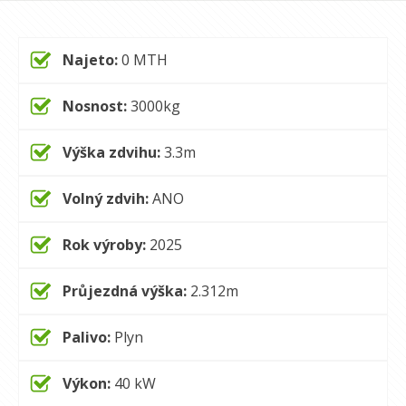
Najeto:
0
MTH
Nosnost:
3000
kg
Výška zdvihu:
3.3
m
Volný zdvih:
ANO
Rok výroby:
2025
Průjezdná výška:
2.312
m
Palivo:
Plyn
Výkon:
40
kW