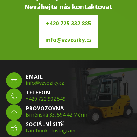
Neváhejte nás kontaktovat
+420 725 332 885
info@vzvoziky.cz
EMAIL
info@vzvoziky.cz
TELEFON
+420 722 902 549
PROVOZOVNA
Brněnská 33, 594 42 Měřín
SOCIÁLNÍ SÍTĚ
Facebook
Instagram