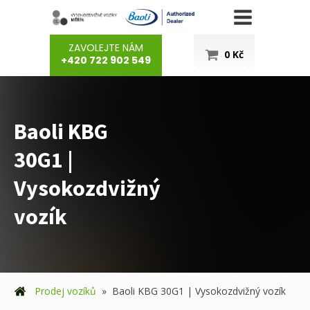
ZAVOLEJTE NÁM
0
Kč
+420 722 902 549
Baoli KBG
30G1 |
Vysokozdvižný
vozík
Prodej vozíků
»
Baoli KBG 30G1 | Vysokozdvižný vozík