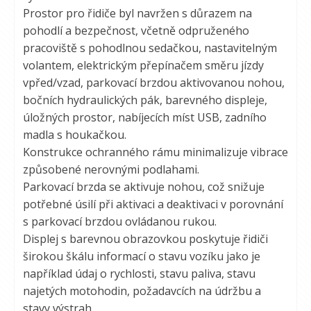
Prostor pro řidiče byl navržen s důrazem na
pohodlí a bezpečnost, včetně odpruženého
pracoviště s pohodlnou sedačkou, nastavitelným
volantem, elektrickým přepínačem směru jízdy
vpřed/vzad, parkovací brzdou aktivovanou nohou,
bočních hydraulických pák, barevného displeje,
úložných prostor, nabíjecích míst USB, zadního
madla s houkačkou.
Konstrukce ochranného rámu minimalizuje vibrace
způsobené nerovnými podlahami.
Parkovací brzda se aktivuje nohou, což snižuje
potřebné úsilí při aktivaci a deaktivaci v porovnání
s parkovací brzdou ovládanou rukou.
Displej s barevnou obrazovkou poskytuje řidiči
širokou škálu informací o stavu vozíku jako je
například údaj o rychlosti, stavu paliva, stavu
najetých motohodin, požadavcích na údržbu a
stavy výstrah.