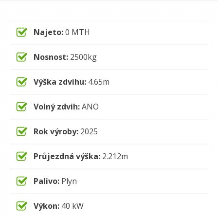
Najeto:
0
MTH
Nosnost:
2500
kg
Výška zdvihu:
4.65
m
Volný zdvih:
ANO
Rok výroby:
2025
Průjezdná výška:
2.212
m
Palivo:
Plyn
Výkon:
40
kW