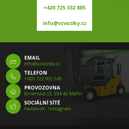
+420 725 332 885
info@vzvoziky.cz
EMAIL
info@vzvoziky.cz
TELEFON
+420 722 902 549
PROVOZOVNA
Brněnská 33, 594 42 Měřín
SOCIÁLNÍ SÍTĚ
Facebook
Instagram