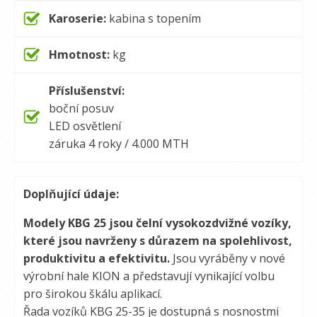
Karoserie:
kabina s topením
Hmotnost:
kg
Příslušenství:
boční posuv
LED osvětlení
záruka 4 roky / 4.000 MTH
Doplňující údaje:
Modely KBG 25 jsou čelní vysokozdvižné vozíky,
které jsou navrženy s důrazem na spolehlivost,
produktivitu a efektivitu.
Jsou vyráběny v nové
výrobní hale KION a představují vynikající volbu
pro širokou škálu aplikací.
Řada vozíků KBG 25-35 je dostupná s nosnostmi