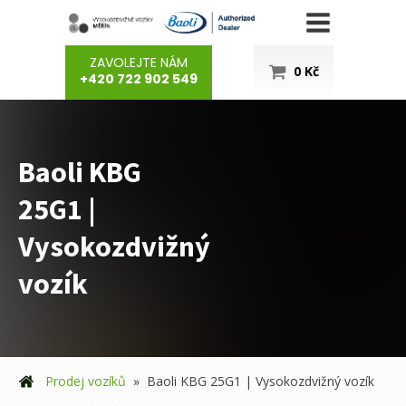
ZAVOLEJTE NÁM
0
Kč
+420 722 902 549
Baoli KBG
25G1 |
Vysokozdvižný
vozík
Prodej vozíků
»
Baoli KBG 25G1 | Vysokozdvižný vozík