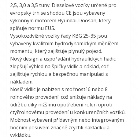
2,5, 3,0 a 3,5 tuny. Dieselové vozíky určené pro
evropský trh se shodou CE jsou vybaveny
výkonným motorem Hyundai-Doosan, který
splňuje normu EU5.
Vysokozdvižné vozíky řady KBG 25-35 jsou
vybaveny kvalitním hydrodynamickým měničem
momentu, který zajišťuje plynulý pojezd.
Nový design a uspořádání hydraulických hadic
zlepšují výhled na špičky vidlic a náklad, což
zajišťuje rychlou a bezpečnou manipulaci s
nákladem.
Nosič vidlic je nabízen s možností 6 nebo 8
rolnového provedení, což snižuje náklady na
údržbu díky nižšímu opotřebení rolen oproti
čtyřrolnovému provedení u konkurenčních vozíků.
Možnost vybavení přídavným nebo integrovaným
bočním posuvem značně zrychlí nakládku a
vykládku.