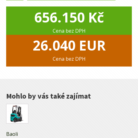
25G1
|
656.150
Kč
Vysokozdvižný
vozík
množství
Cena bez DPH
26.040
EUR
Cena bez DPH
Mohlo by vás také zajímat
Baoli