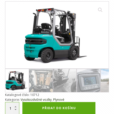
Katalogové číslo:
10712
Kategorie:
Vysokozdvižné vozíky
,
Plynové
Alternative:
Baoli
PŘIDAT DO KOŠÍKU
KBG