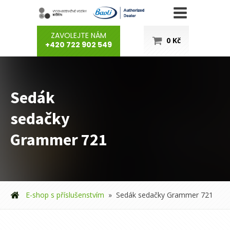
ZAVOLEJTE NÁM
0
Kč
+420 722 902 549
Sedák
sedačky
Grammer 721
E-shop s příslušenstvím
»
Sedák sedačky Grammer 721