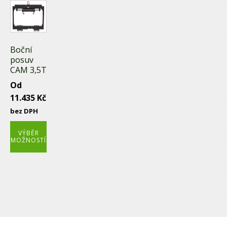
This
product
has
multiple
Boční
variants.
posuv
The
CAM 3,5T
options
Od
may
11.435
Kč
be
bez DPH
chosen
on
VÝBĚR
MOŽNOSTÍ
the
product
page