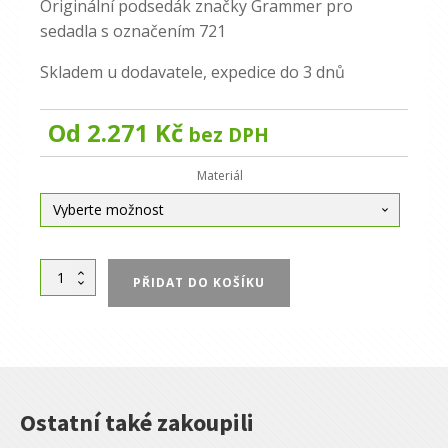
Originální podsedák značky Grammer pro
sedadla s označením 721
Skladem u dodavatele, expedice do 3 dnů
Od
2.271
Kč
bez DPH
Alternative:
Materiál
Sedák
PŘIDAT DO KOŠÍKU
sedačky
Grammer
721
množství
Ostatní také zakoupili