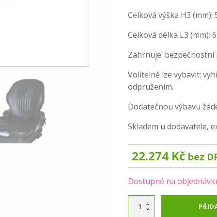
Celková výška H3 (mm): 
Celková délka L3 (mm): 
Zahrnuje: bezpečnostní 
Volitelně lze vybavit: v
odpružením.
Dodatečnou výbavu žádej
Skladem u dodavatele, e
22.274
Kč
bez D
Dostupné na objednávk
Alternative:
Sedačka
PŘID
Grammer