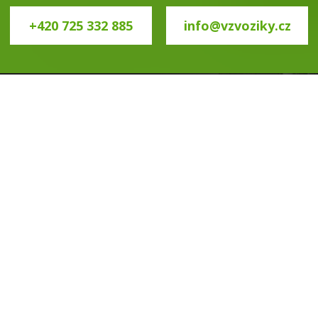
+420 725 332 885
info@vzvoziky.cz
ÚVOD
O NÁS
SLUŽBY
PRODEJ VOZÍKŮ
PRO
LEFON
PROVOZOVNA
0 722 902 549
Brněnská 33, 594 4