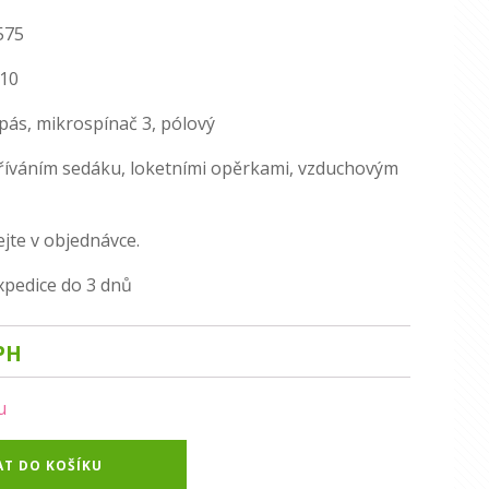
575
610
pás, mikrospínač 3, pólový
yhříváním sedáku, loketními opěrkami, vzduchovým
te v objednávce.
xpedice do 3 dnů
PH
u
AT DO KOŠÍKU