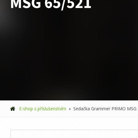
MSG 65/521
E-shop s příslušenstvím
»
Sedačka Grammer PRIMO MSG 