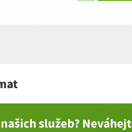
PRIMO
MSG
65/521
množství
ímat
i našich služeb? Neváhej