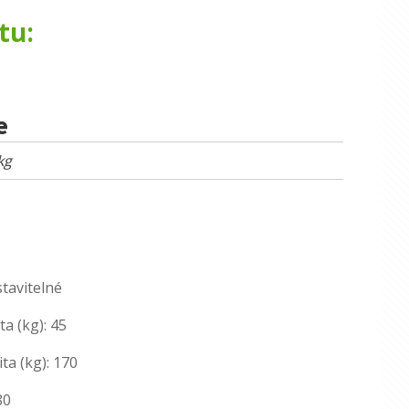
tu:
e
kg
tavitelné
a (kg): 45
ta (kg): 170
80