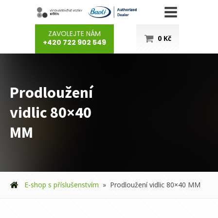
ZAVOLEJTE NÁM
0
Kč
+420 722 902 549
Prodloužení
vidlic 80×40
MM
E-shop s příslušenstvím
»
Prodloužení vidlic 80×40 MM