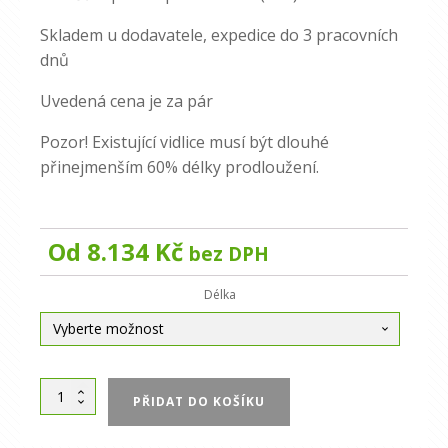
Skladem u dodavatele, expedice do 3 pracovních
dnů
Uvedená cena je za pár
Pozor! Existující vidlice musí být dlouhé
přinejmenším 60% délky prodloužení.
Od
8.134
Kč
bez DPH
Alternative:
Délka
Prodloužení
PŘIDAT DO KOŠÍKU
vidlic
80×40