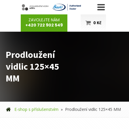
ZAVOLEJTE NÁM
0
Kč
+420 722 902 549
Prodloužení
vidlic 125×45
MM
E-shop s příslušenstvím
»
Prodloužení vidlic 125×45 MM