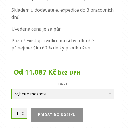
Skladem u dodavatele, expedice do 3 pracovních
dnů
Uvedená cena je za pár
Pozor! Existující vidlice musí být dlouhé
přinejmenším 60 % délky prodloužení.
Od
11.087
Kč
bez DPH
Alternative:
Délka
Prodloužení
PŘIDAT DO KOŠÍKU
vidlic
125×45