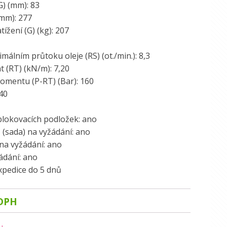
G) (mm): 83
(mm): 277
žení (G) (kg): 207
málním průtoku oleje (RS) (ot./min.): 8,3
 (RT) (kN/m): 7,20
omentu (P-RT) (Bar): 160
40
 blokovacích podložek: ano
 (sada) na vyžádání: ano
 na vyžádání: ano
žádání: ano
xpedice do 5 dnů
DPH
u