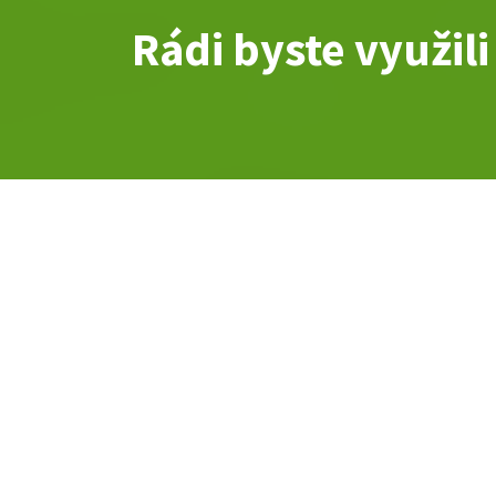
Rádi byste využil
EMAIL
TE
info@vzvoziky.cz
+42