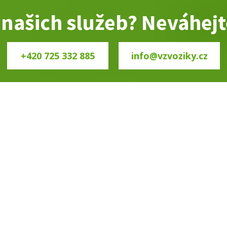
i našich služeb? Neváhej
+420 725 332 885
info@vzvoziky.cz
ÚVOD
O NÁS
SLUŽBY
PRODEJ VOZÍKŮ
PRO
LEFON
PROVOZOVNA
0 722 902 549
Brněnská 33, 594 4