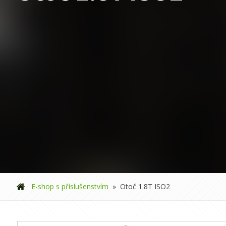
E-shop s příslušenstvím
»
Otoč 1.8T ISO2