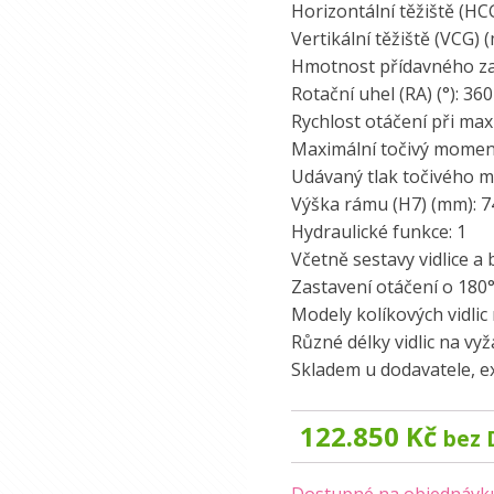
Horizontální těžiště (HC
Vertikální těžiště (VCG) 
Hmotnost přídavného zatí
Rotační uhel (RA) (°): 360
Rychlost otáčení při maxi
Maximální točivý moment
Udávaný tlak točivého m
Výška rámu (H7) (mm): 7
Hydraulické funkce: 1
Včetně sestavy vidlice a
Zastavení otáčení o 180°
Modely kolíkových vidlic
Různé délky vidlic na vy
Skladem u dodavatele, e
122.850
Kč
bez 
Dostupné na objednávk