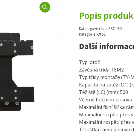
Popis produk
Katalogové číslo:
PRC18D
Kategorie:
Otoč
Další informac
Typ: otoč
Závěsná třída: FEM2
Typ třídy montáže (TY-
Kapacita na zátěž (Q1) (k
Těžiště (LC) (mm): 500
Včetně bočního posuvu:
Maximální fixní šířka rá
Minimální rozpětí přes v
Maximální rozpětí přes v
Tloušťka rámu posuvu (L