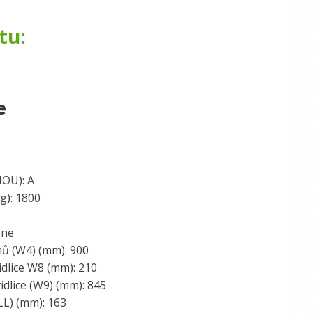
tu:
e
MOU): A
g): 1800
 ne
mů (W4) (mm): 900
idlice W8 (mm): 210
idlice (W9) (mm): 845
L) (mm): 163