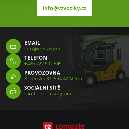
info@vzvoziky.cz
EMAIL
info@vzvoziky.cz
TELEFON
+420 722 902 549
PROVOZOVNA
Brněnská 33, 594 42 Měřín
SOCIÁLNÍ SÍTĚ
Facebook
Instagram