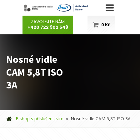
ZAVOLEJTE NÁM
0
Kč
+420 722 902 549
Nosné vidle
CAM 5,8T ISO
3A
E-shop s příslušenstvím
»
Nosné vidle CAM 5,8T ISO 3A