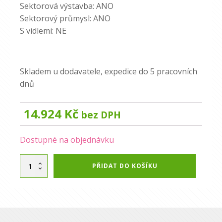
Sektorová výstavba: ANO
Sektorový průmysl: ANO
S vidlemi: NE
Skladem u dodavatele, expedice do 5 pracovních
dnů
14.924
Kč
bez DPH
Dostupné na objednávku
Alternative:
Nosná
PŘIDAT DO KOŠÍKU
deska
EURO
uchycení
množství