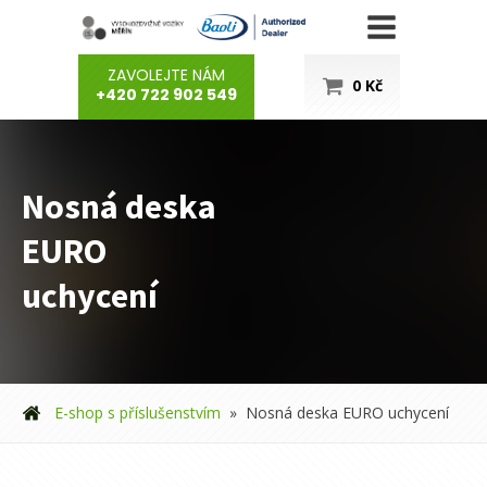
ZAVOLEJTE NÁM
0
Kč
+420 722 902 549
Nosná deska
EURO
uchycení
E-shop s příslušenstvím
»
Nosná deska EURO uchycení