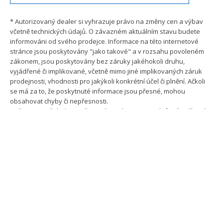
* Autorizovaný dealer si vyhrazuje právo na změny cen a výbav
včetně technických údajů. O závazném aktuálním stavu budete
informováni od svého prodejce. Informace na této internetové
stránce jsou poskytovány "jako takové" a v rozsahu povoleném
zákonem, jsou poskytovány bez záruky jakéhokoli druhu,
vyjádřené či implikované, včetně mimo jiné implikovaných záruk
prodejnosti, vhodnosti pro jakýkoli konkrétní účel či plnění. Ačkoli
se má za to, že poskytnuté informace jsou přesné, mohou
obsahovat chyby či nepřesnosti.
Naše asistenční a bezpečnostní systémy jsou podpůrná zařízení,
která Vás jako řidiče nezbavují odpovědnosti. Dodržujte, prosím,
pokyny uvedené v návodu k obsluze a omezení systému, která
jsou zde popsána.
EMAIL
info@vzvoziky.cz
TELEFON