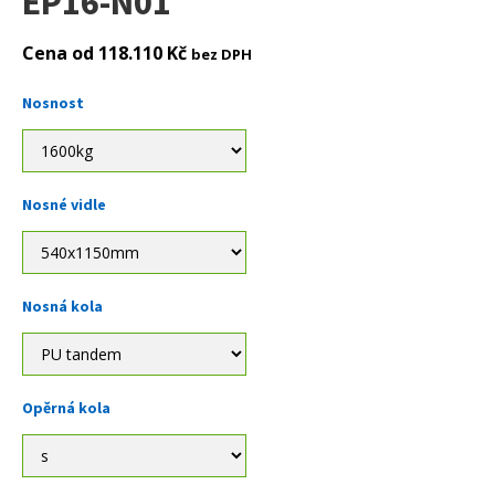
EP16-N01
Cena od
118.110
Kč
bez DPH
Nosnost
Alternative:
Nosné vidle
Nosná kola
Opěrná kola