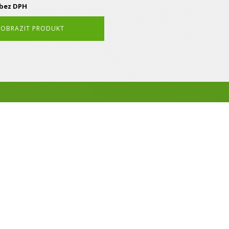
bez DPH
ZOBRAZIT PRODUKT
i našich služeb? Neváhej
+420 725 332 885
info@vzvoziky.cz
ÚVOD
O NÁS
SLUŽBY
PRODEJ VOZÍKŮ
PRO