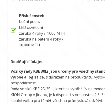
Příslušenství:
boční posuv
LED osvětlení
záruka 4 roky / 4.000 MTH
záruka na baterii 4 roky /
10.000 MTH
Doplňující údaje:
Vozíky řady KBE 30Li jsou určeny pro všechny stan
výrobě a logistice,
s důrazem na produktivitu, vysoko
hospodárnost.
Řada vozíků KBE 25-35Li, které se vyrábějí v nejmod
KION Group v Jinanu, je k dispozici s nosnostmi 2,5, 3,0
ideální volbu pro téměř všechna průmyslová odvětví.