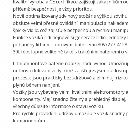
Kvalitní výroba a CE certifikace zajišťují zákazníkům od
přičemž bezpečnost je vždy prioritou.
Nově optimalizovaný zdvihový stožár s výškou zdvihu 
obsluze velmi přesné ovládání, manipulaci s nákladem 
špičky vidlic, což zajišťuje bezpečnou a rychlou manip
Funkce vozíků řídí nejnovější generace řídicí jednotk
poháněny lithium-iontovými bateriemi (80V/277-412Ah)
30Li dostupné volitelně také s trakčními bateriemi o 
Lithium-iontové baterie nabízejí řadu výhod: Umožňuj
nutnosti dolévaní vody, čímž zajišťují zvýšenou dost
procesu, jsou prakticky bezúdržbové a eliminují rizik
plynů během nabíjení.
Vozíky jsou vybaveny velmi kvalitními elektromotory 
komponenty. Mají snadno čitelný a přehledný displej, k
všechny důležité informace o stavu vozíku.
Pro rychlé provádění údržby umožňuje vozík snadný p
komponentům.