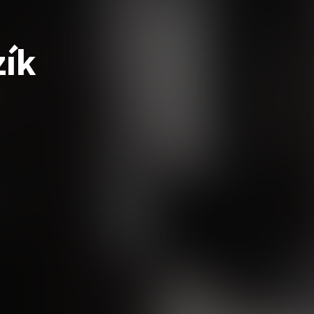
|
zík