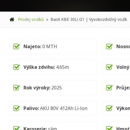
Prodej vozíků
»
Baoli KBE 30Li G1 | Vysokozdvižný vozík
Najeto:
0
MTH
Nosno
Výška zdvihu:
4.65
m
Volný
Rok výroby:
2025
Průje
Palivo:
AKU 80V 412Ah Li-Ion
Výkon
Karoserie:
rám
Hmot