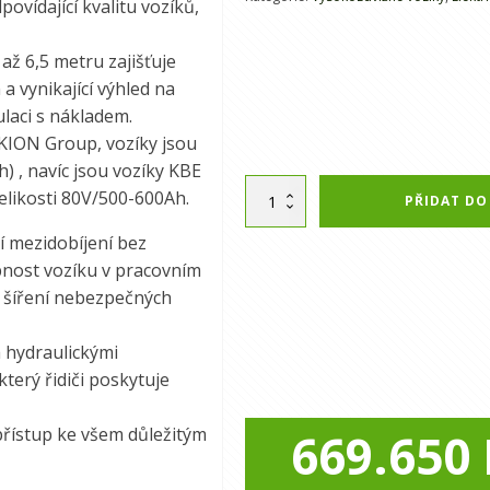
povídající kvalitu vozíků,
až 6,5 metru zajišťuje
a vynikající výhled na
ulaci s nákladem.
y KION Group, vozíky jsou
 , navíc jsou vozíky KBE
Alternative:
Baoli
velikosti 80V/500-600Ah.
PŘIDAT DO
KBE
30Li
í mezidobíjení bez
G1
upnost vozíku v pracovním
|
o šíření nebezpečných
Vysokozdvižný
vozík
množství
a hydraulickými
terý řidiči poskytuje
řístup ke všem důležitým
669.650