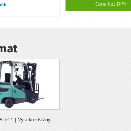
Cena bez DPH
oli
ímat
5Li G1 | Vysokozdvižný