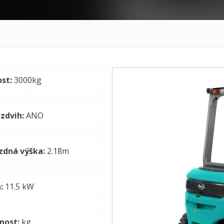
st:
3000
kg
 zdvih:
ANO
zdná výška:
2.18
m
:
11.5
kW
nost:
kg