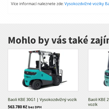
Více informací naleznete zde:
Vysokozdvižné vozíky Ba
Mohlo by vás také zaj
Baoli KBE 30G1 | Vysokozdvižný vozík
Baoli KBE 2
vozík
563.780
Kč
bez DPH