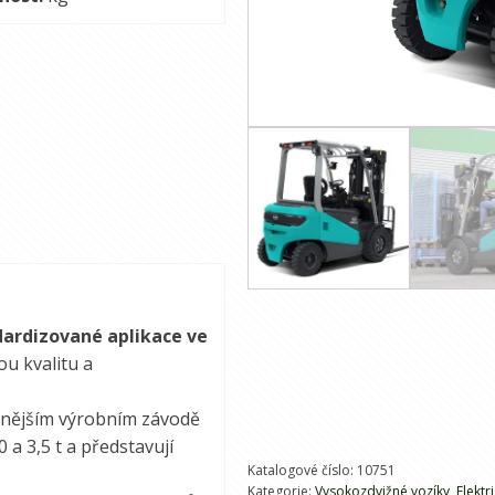
dardizované aplikace ve
u kvalitu a
ernějším výrobním závodě
 a 3,5 t a představují
Katalogové číslo:
10751
Kategorie:
Vysokozdvižné vozíky
,
Elektr