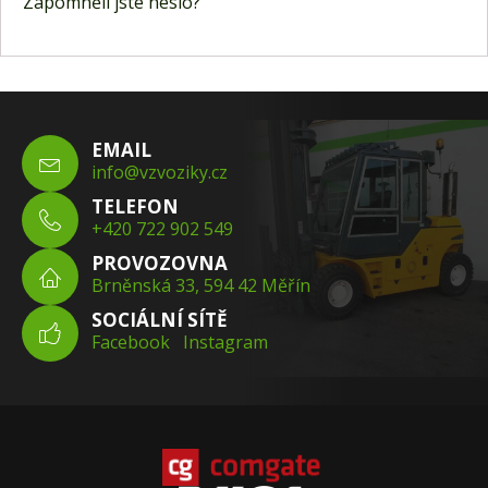
Zapomněli jste heslo?
EMAIL
info@vzvoziky.cz
TELEFON
+420 722 902 549
PROVOZOVNA
Brněnská 33, 594 42 Měřín
SOCIÁLNÍ SÍTĚ
Facebook
Instagram