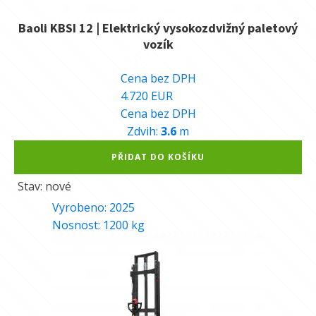
Baoli KBSI 12 | Elektrický vysokozdvižný paletový
vozík
118.790
Kč
Cena bez DPH
4.720
EUR
Cena bez DPH
Zdvih:
3.6
m
Alternative:
PŘIDAT DO KOŠÍKU
Stav: nové
Vyrobeno:
2025
Nosnost:
1200
kg