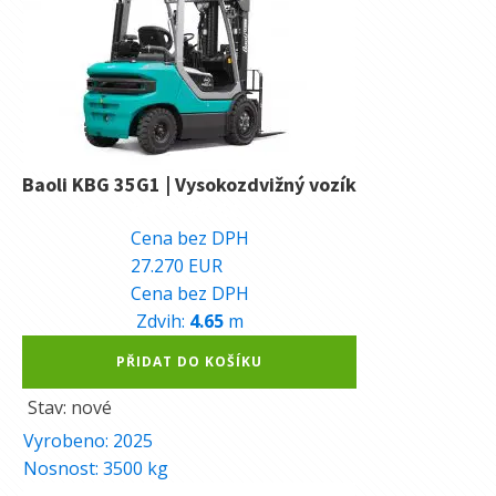
Baoli KBG 35G1 | Vysokozdvižný vozík
687.190
Kč
Cena bez DPH
27.270
EUR
Cena bez DPH
Zdvih:
4.65
m
Alternative:
PŘIDAT DO KOŠÍKU
Stav: nové
Vyrobeno:
2025
Nosnost:
3500
kg