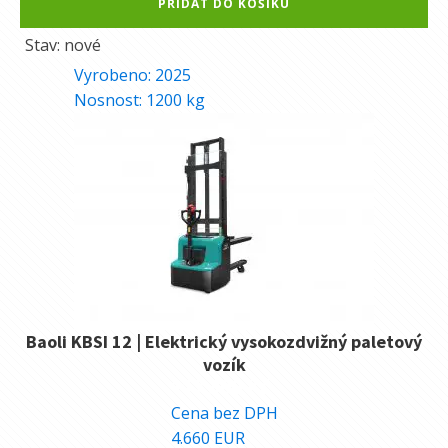
PŘIDAT DO KOŠÍKU
Stav: nové
Vyrobeno:
2025
Nosnost:
1200
kg
Baoli KBSI 12 | Elektrický vysokozdvižný paletový
vozík
117.300
Kč
Cena bez DPH
4.660
EUR