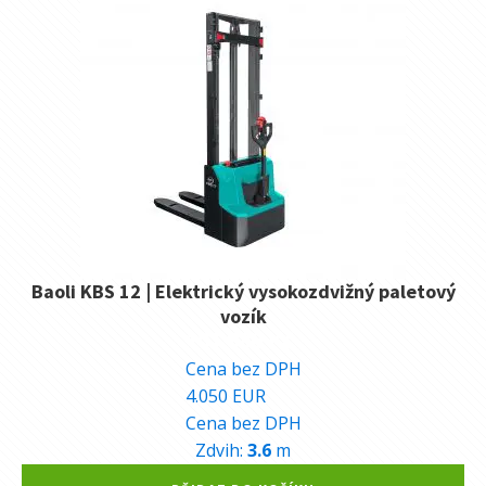
Baoli KBS 12 | Elektrický vysokozdvižný paletový
vozík
101.880
Kč
Cena bez DPH
4.050
EUR
Cena bez DPH
Zdvih:
3.6
m
Alternative: