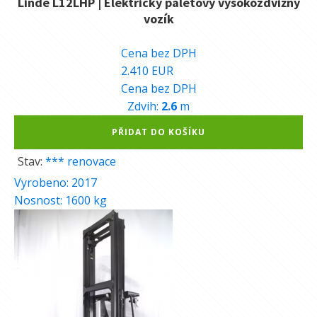
Linde L12LHP | Elektrický paletový vysokozdvižný
vozík
59.000
Kč
Cena bez DPH
2.410
EUR
Cena bez DPH
Zdvih:
2.6
m
Alternative:
PŘIDAT DO KOŠÍKU
Stav:
*** renovace
Vyrobeno:
2017
Nosnost:
1600
kg