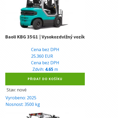
Baoli KBG 35G1 | Vysokozdvižný vozík
639.040
Kč
Cena bez DPH
25.360
EUR
Cena bez DPH
Zdvih:
4.65
m
Alternative:
PŘIDAT DO KOŠÍKU
Stav: nové
Vyrobeno:
2025
Nosnost:
3500
kg