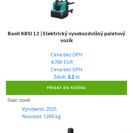
Baoli KBSI 12 | Elektrický vysokozdvižný paletový
vozík
118.290
Kč
Cena bez DPH
4.700
EUR
Cena bez DPH
Zdvih:
3.2
m
Alternative:
PŘIDAT DO KOŠÍKU
Stav: nové
Vyrobeno:
2025
Nosnost:
1200
kg