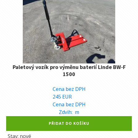
Paletový vozík pro výměnu baterií Linde BW-F
1500
6.000
Kč
Cena bez DPH
245
EUR
Cena bez DPH
Zdvih:
m
Alternative:
PŘIDAT DO KOŠÍKU
Stav: nové