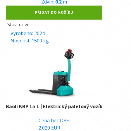
Zdvih:
0.2
m
Alternative:
PŘIDAT DO KOŠÍKU
Stav: nové
Vyrobeno:
2024
Nosnost:
1500
kg
Baoli KBP 15 L | Elektrický paletový vozík
51.300
Kč
Cena bez DPH
2.020
EUR