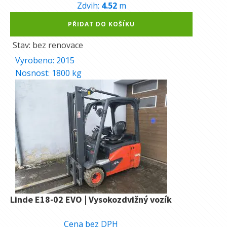
Zdvih:
4.52
m
Alternative:
PŘIDAT DO KOŠÍKU
Stav: bez renovace
Vyrobeno:
2015
Nosnost:
1800
kg
Linde E18-02 EVO | Vysokozdvižný vozík
268.000
Kč
Cena bez DPH