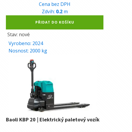
Cena bez DPH
Zdvih:
0.2
m
Alternative:
PŘIDAT DO KOŠÍKU
Stav: nové
Vyrobeno:
2024
Nosnost:
2000
kg
Baoli KBP 20 | Elektrický paletový vozík
53.560
Kč