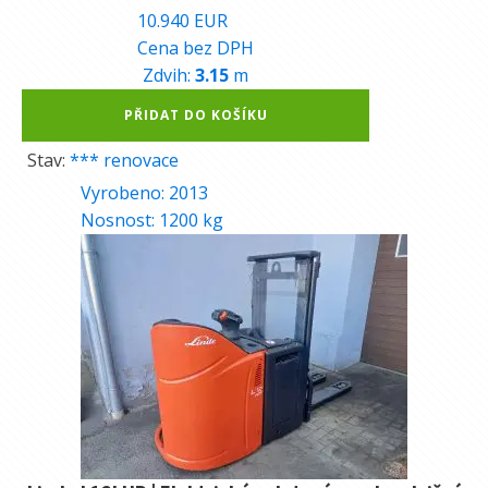
10.940
EUR
Cena bez DPH
Zdvih:
3.15
m
Alternative:
PŘIDAT DO KOŠÍKU
Stav:
*** renovace
Vyrobeno:
2013
Nosnost:
1200
kg