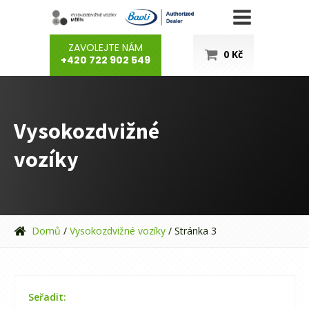
ZAVOLEJTE NÁM
0
Kč
+420 722 902 549
Vysokozdvižné
vozíky
Domů
/
Vysokozdvižné vozíky
/ Stránka 3
Seřadit: