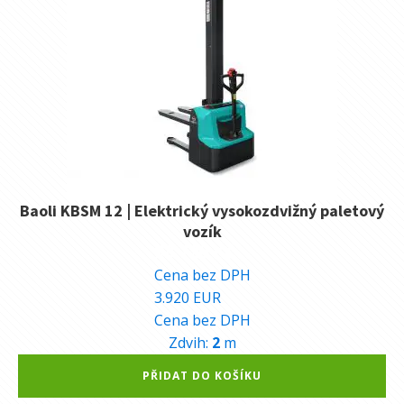
Baoli KBSM 12 | Elektrický vysokozdvižný paletový
vozík
98.720
Kč
Cena bez DPH
3.920
EUR
Cena bez DPH
Zdvih:
2
m
Alternative:
PŘIDAT DO KOŠÍKU