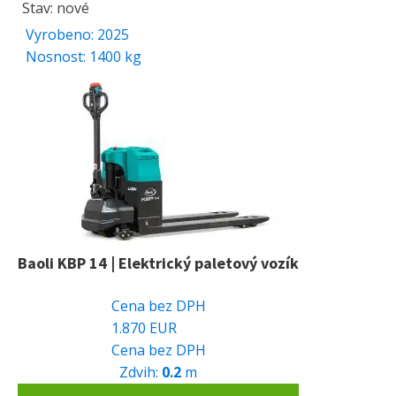
Stav: nové
Vyrobeno:
2025
Nosnost:
1400
kg
Baoli KBP 14 | Elektrický paletový vozík
47.080
Kč
Cena bez DPH
1.870
EUR
Cena bez DPH
Zdvih:
0.2
m
Alternative: