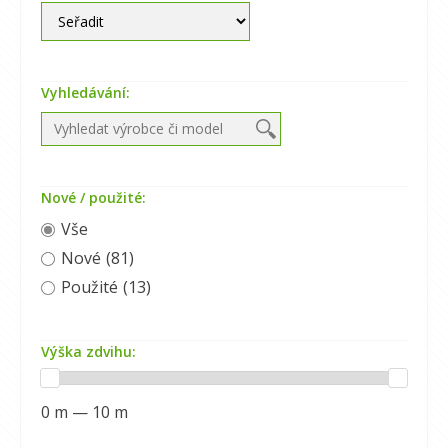
Vyhledávání:
Nové / použité:
Vše
Nové
(81)
Použité
(13)
Výška zdvihu:
0 m — 10 m