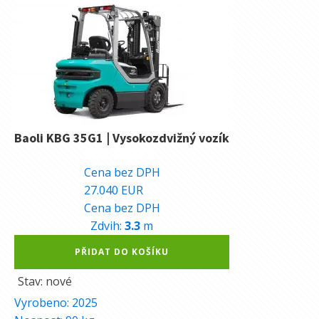
Baoli KBG 35G1 | Vysokozdvižný vozík
681.460
Kč
Cena bez DPH
27.040
EUR
Cena bez DPH
Zdvih:
3.3
m
Alternative:
PŘIDAT DO KOŠÍKU
Stav: nové
Vyrobeno:
2025