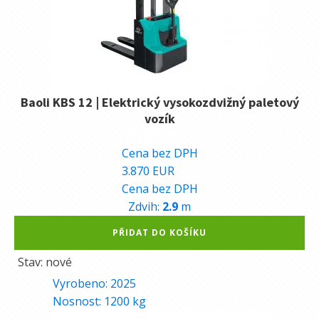
Baoli KBS 12 | Elektrický vysokozdvižný paletový
vozík
97.470
Kč
Cena bez DPH
3.870
EUR
Cena bez DPH
Zdvih:
2.9
m
Alternative:
PŘIDAT DO KOŠÍKU
Stav: nové
Vyrobeno:
2025
Nosnost:
1200
kg