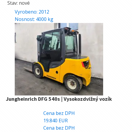
Stav: nové
Vyrobeno:
2012
Nosnost:
4000
kg
Jungheinrich DFG 540s | Vysokozdvižný vozík
488.000
Kč
Cena bez DPH
19.840
EUR
Cena bez DPH