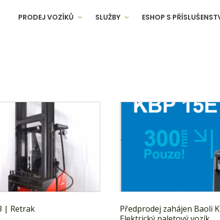
PRODEJ VOZÍKŮ
SLUŽBY
ESHOP S PŘÍSLUŠENST
3 | Retrak
Předprodej zahájen Baoli 
Elektrický paletový vozík