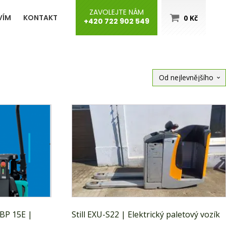
ZAVOLEJTE NÁM
VÍM
KONTAKT
0
Kč
+420 722 902 549
KBP 15E |
Still EXU-S22 | Elektrický paletový vozík