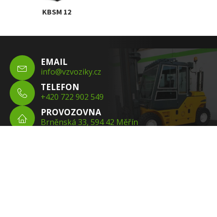
KBSM 12
EMAIL
info@vzvoziky.cz
TELEFON
+420 722 902 549
PROVOZOVNA
Brněnská 33, 594 42 Měřín
SOCIÁLNÍ SÍTĚ
Facebook
Instagram